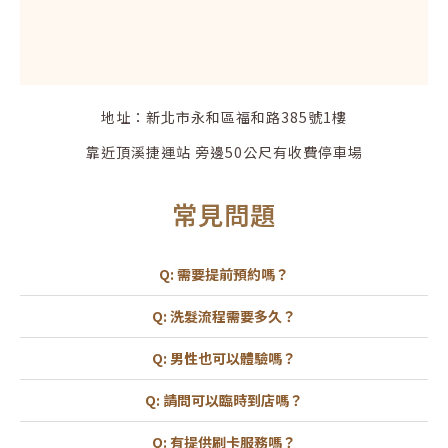
地址：新北市永和區福和路385號1樓
靠近頂溪捷運站 旁邊50公尺有收費停車場
常見問題
Q: 需要提前預約嗎？
建議提前一天預約以確保服務時間。
Q: 洗髮流程需要多久？
約60-90分鐘，依專案與護理內容而異。
Q: 男性也可以體驗嗎？
歡迎男性顧客體驗，享受同樣的放鬆護理。
Q: 請問可以臨時到店嗎？
建議提前預約，若現場有空位也可安排，惟可能需等待。
Q: 有提供刷卡服務嗎？