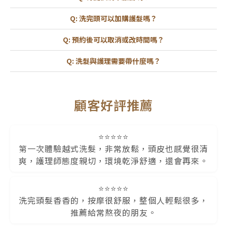
大部分分店皆可刷卡，若需確認請來電或LINE洽詢各店。
Q: 洗完頭可以加購護髮嗎？
可以，護理師將依頭皮與髮質狀況推薦適合您的護髮項
Q: 預約後可以取消或改時間嗎？
目。
如需取消或更改時間，請提前來電或LINE通知各分店。
Q: 洗髮與護理需要帶什麼嗎？
無須特別攜帶物品，店內均提供洗護用品及毛巾。
顧客好評推薦
⭐⭐⭐⭐⭐
第一次體驗越式洗髮，非常放鬆，頭皮也感覺很清
爽，護理師態度親切，環境乾淨舒適，還會再來。
⭐⭐⭐⭐⭐
洗完頭髮香香的，按摩很舒服，整個人輕鬆很多，
推薦給常熬夜的朋友。