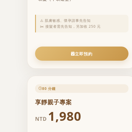
⚠️ 肌膚敏感、懷孕請事先告知
✂️ 接髮者需先告知，另加收 250 元
立即預約
80 分鐘
享靜親子專案
1,980
NTD