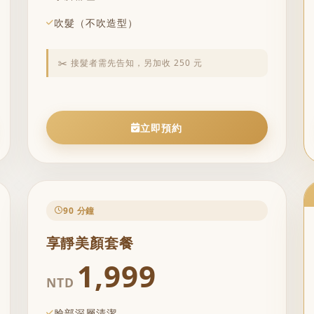
吹髮（不吹造型）
✂️ 接髮者需先告知，另加收 250 元
立即預約
90 分鐘
享靜美顏套餐
1,999
NTD
臉部深層清潔