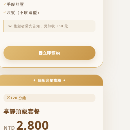
手腳舒壓
吹髮（不吹造型）
✂️ 接髮者需先告知，另加收 250 元
立即預約
✦ 頂級完整體驗 ✦
120 分鐘
享靜頂級套餐
2,800
NTD