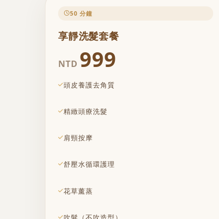
50 分鐘
享靜洗髮套餐
999
NTD
頭皮養護去角質
精緻頭療洗髮
肩頸按摩
舒壓水循環護理
花草薰蒸
吹髮（不吹造型）