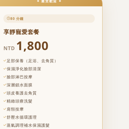
✦ 最受歡迎 ✦
80 分鐘
享靜寵愛套餐
1,800
NTD
足部保養（足浴、去角質）
保濕淨化臉部清潔
臉部淋巴按摩
深層鎖水面膜
頭皮養護去角質
精緻頭療洗髮
肩頸按摩
舒壓水循環護理
蒸氣調理補水保濕護髮