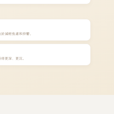
助於減輕焦慮和抑鬱。
睡得更深、更沉。