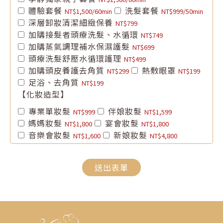
體驗套餐
洗髮套餐
NT$1,500/60min
NT$999/50min
深層卸妝清潔細緻保養
NT$799
加購接髮者頭療洗髮、水循環
NT$749
加購蒸氣調理補水保濕護髮
NT$699
頭療洗髮舒壓水循環護理
NT$499
加購頭皮養護去角質
熱敷眼罩
NT$299
NT$199
足浴、去角質
NT$199
【化妝造型】
專業單妝髮
伴娘妝髮
NT$999
NT$1,599
媽媽妝髮
宴會妝髮
NT$1,800
NT$1,800
音樂會妝髮
新娘妝髮
NT$1,600
NT$4,800
送出表單