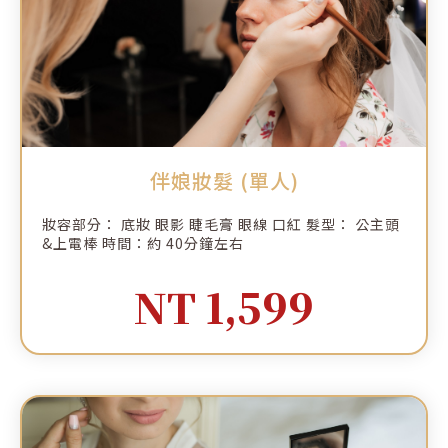
伴娘妝髮 (單人)
妝容部分： 底妝 眼影 睫毛膏 眼線 口紅 髮型： 公主頭
&上電棒 時間：約 40分鐘左右
NT 1,599