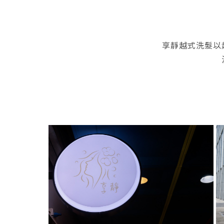
享靜越式洗髮以