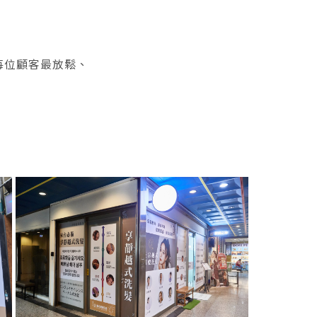
每位顧客最放鬆、
。